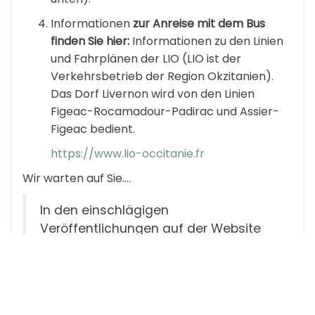
Informationen
zur Anreise mit dem Bus
finden Sie hier:
Informationen zu den Linien
und Fahrplänen der LIO (LIO ist der
Verkehrsbetrieb der Region Okzitanien).
Das Dorf Livernon wird von den Linien
Figeac-Rocamadour-Padirac und Assier-
Figeac bedient.
https://www.lio-occitanie.fr
Wir warten auf Sie....
In den einschlägigen
Veröffentlichungen auf der Website
„La Bulle Verte""
finden Sie
hervorragende Ratschläge für
einen
verantwortungsvolleren Tourismus.
Wir stehen Ihnen auch weiterhin zur