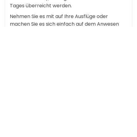
Tages überreicht werden.
Nehmen Sie es mit auf Ihre Ausflüge oder
machen Sie es sich einfach auf dem Anwesen
bequem und genießen Sie einen Moment der
Ruhe, im Schatten des Laubs am Mittag, im Licht
der späten Nachmittagssonne oder im Glanz
eines Sommerabends, an einem reservierten
Tisch in der Nähe des Spas oder sogar liegend
auf der Wiese, im Obstgarten oder im Wald,
kurzum, nehmen Sie sich die Zeit, jeden Moment
mit Genuss auszukosten…
Das Picknick kann
an jedem Wochentag zum
Mittag- oder Abendessen
gebucht werden (bei
einer Vorlaufzeit von mindestens
24 Stunden
).
„Die Foie-Gras-Option"" (30 € für 2
Personen, Getränke nicht inbegriffen):
Für Liebhaber besteht es aus Foie Gras.