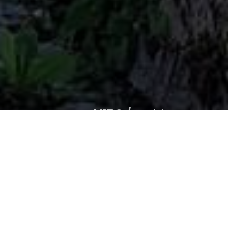
vanaf 115€ /nacht
Nina Ricci
Van
tot
1
slaapkamer /
2
volwassene
ZOEKEN NAAR