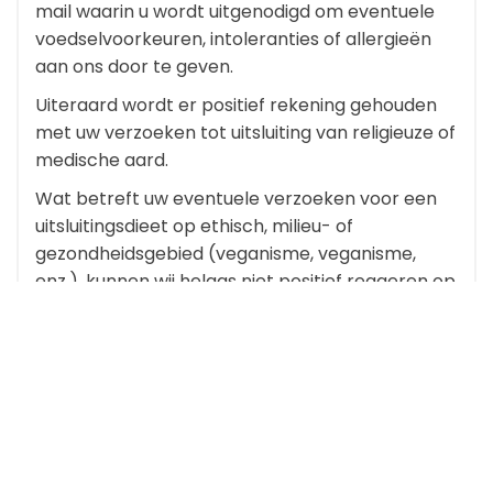
mail waarin u wordt uitgenodigd om eventuele
voedselvoorkeuren, intoleranties of allergieën
aan ons door te geven.
Uiteraard wordt er positief rekening gehouden
met uw verzoeken tot uitsluiting van religieuze of
medische aard.
Wat betreft uw eventuele verzoeken voor een
uitsluitingsdieet op ethisch, milieu- of
gezondheidsgebied (veganisme, veganisme,
enz.), kunnen wij helaas niet positief reageren op
verzoeken die verder gaan dan vegetarisme,
vanwege een gebrek aan voldoende kennis van
deze culinaire praktijken.
Welke betaalmethoden worden
geaccepteerd?
Wanneer u via onze website boekt, verstrekt u
een geldig creditcardnummer dat dient als